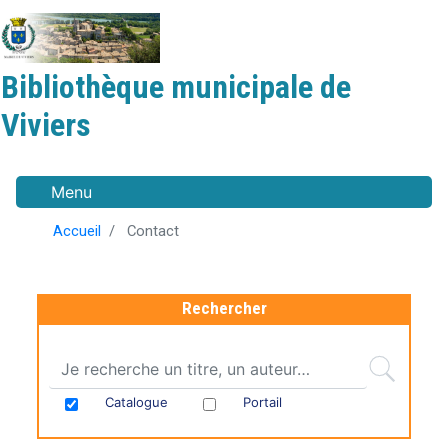
Aller
au
contenu
Bibliothèque municipale de
principal
Viviers
Menu
Accueil
Contact
Rechercher
Catalogue
Portail