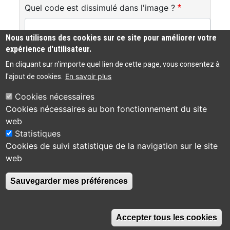
Quel code est dissimulé dans l'image ?
Nous utilisons des cookies sur ce site pour améliorer votre
Saisir les caractères affichés dans l'image.
expérience d'utilisateur.
Cette question sert à vérifier si vous êtes un
En cliquant sur n'importe quel lien de cette page, vous consentez à
visiteur humain ou non afin d'éviter les
En savoir plus
l'ajout de cookies.
soumissions de pourriel (spam) automatisées.
Cookies nécessaires
Cookies nécessaires au bon fonctionnement du site
web
Bibliothèque
Statistiques
Accessibilité :
municipale de Viviers
04 75 49 83 44
Cookies de suivi statistique de la navigation sur le site
partiellement
30 place de la
conforme
web
Roubine
07220 Viviers
Contact
Sauvegarder mes préférences
Accepter tous les cookies
Switch
Switch
Switch
Switch
A
A
A