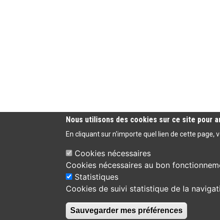
Nous utilisons des cookies sur ce site pour a
En cliquant sur n'importe quel lien de cette page, 
Cookies nécessaires
Cookies nécessaires au bon fonctionnem
Statistiques
Cookies de suivi statistique de la navigat
Bibliothèque municipale de Viviers
30 place de la Roubine
04 75 49 83 44
Sauvegarder mes préférences
07220 Viviers