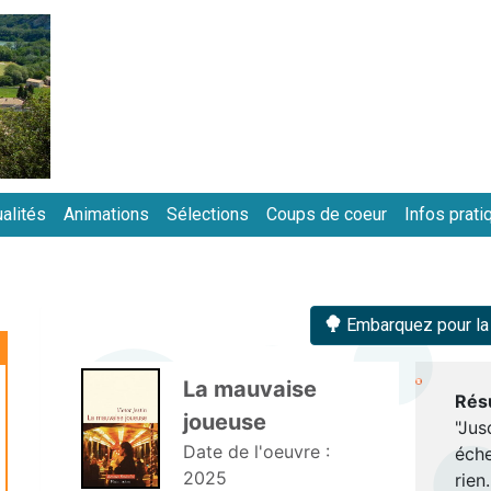
Aller
au
contenu
principal
alités
Animations
Sélections
Coups de coeur
Infos prati
in
vigation
Embarquez pour la b
La mauvaise 
Rés
joueuse 
"Jus
Date de l'oeuvre :
éche
2025
rien