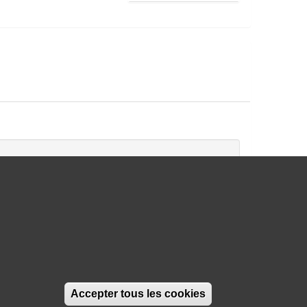
tch
Switch
to
Accepter tous les cookies
Retirer le cons
h
soft