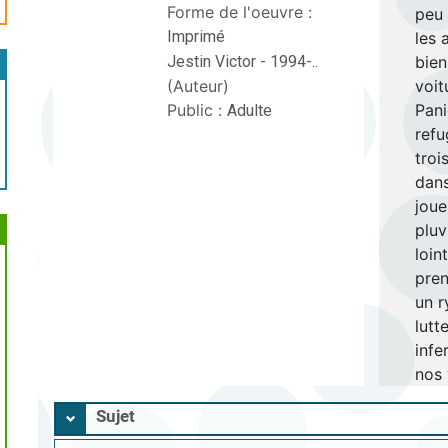
Forme de l'oeuvre :
peu 
Imprimé
les 
Jestin Victor - 1994-..
bien
(Auteur)
voit
Public :
Pani
Adulte
refu
troi
dans
joue
pluv
loin
pren
un r
lutt
infe
nos 
Sujet