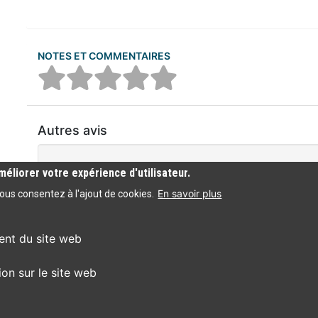
NOTES ET COMMENTAIRES
Autres avis
Aucun commentaire n'a été trouvé
méliorer votre expérience d'utilisateur.
En savoir plus
vous consentez à l'ajout de cookies.
ent du site web
ion sur le site web
Accessibilité : partiellement conforme
Switch
Switch
Swi
A
A
A
to
to
to
Set
Set
Set
color
blue
hig