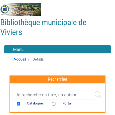
Aller
au
contenu
Bibliothèque municipale de
principal
Viviers
Menu
Accueil
Détails
Rechercher
Catalogue
Portail