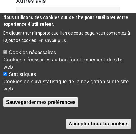
Autres avis
Aucun commentaire n'a été trouvé
Nous utilisons des cookies sur ce site pour améliorer votre
expérience d'utilisateur.
En cliquant sur n'importe quel lien de cette page, vous consentez à
En savoir plus
l'ajout de cookies.
Cookies nécessaires
Cookies nécessaires au bon fonctionnement du site
Bibliothèque
web
Accessibilité :
municipale de
04 75 49 83 44
Statistiques
partiellement
Viviers
conforme
Cookies de suivi statistique de la navigation sur le site
30 place de la
web
Roubine
Contact
07220 Viviers
Sauvegarder mes préférences
Accepter tous les cookies
Switch
Switch
Switch
Switch
A
A
A
to
to
to
to
Set