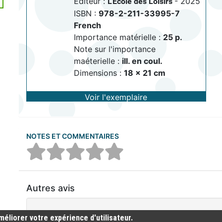
Editeur :
- 2025
L'Ecole des Loisirs
ISBN :
978-2-211-33995-7
French
Importance matérielle :
25 p.
Note sur l'importance
maéterielle :
ill. en coul.
Dimensions :
18 x 21 cm
Voir l'exemplaire
NOTES ET COMMENTAIRES
Autres avis
Aucun commentaire n'a été trouvé
méliorer votre expérience d'utilisateur.