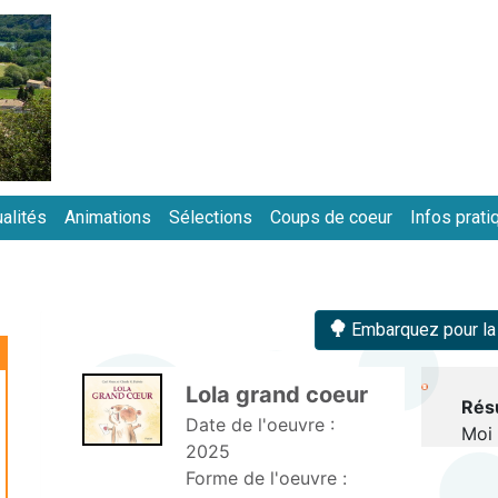
Aller
au
contenu
principal
alités
Animations
Sélections
Coups de coeur
Infos prati
in
vigation
Embarquez pour la b
Lola grand coeur 
Rés
Date de l'oeuvre :
Moi 
2025
Forme de l'oeuvre :