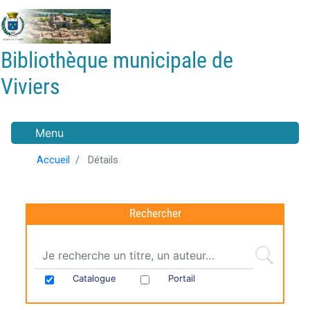
Aller
au
contenu
Bibliothèque municipale de
principal
Viviers
Menu
Accueil
Détails
Rechercher
Catalogue
Portail