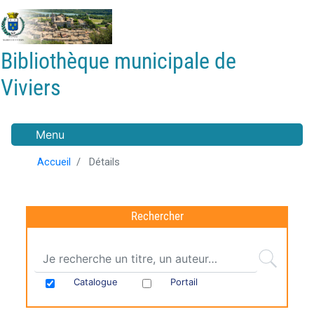
Aller
au
contenu
Bibliothèque municipale de
principal
Viviers
Menu
Accueil
Détails
Rechercher
Catalogue
Portail