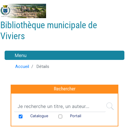
Aller
au
contenu
Bibliothèque municipale de
principal
Viviers
Menu
Accueil
Détails
Rechercher
Catalogue
Portail