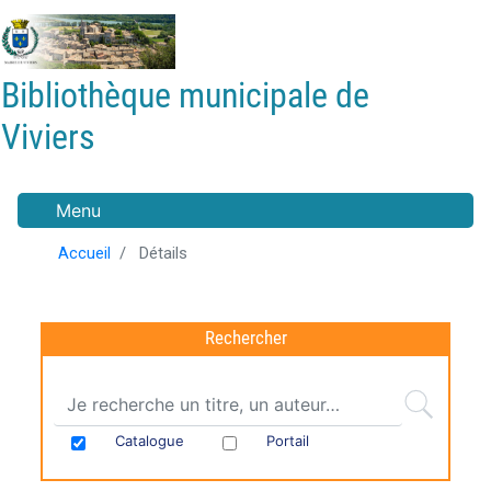
Aller
au
contenu
Bibliothèque municipale de
principal
Viviers
Menu
Accueil
Détails
Rechercher
Catalogue
Portail