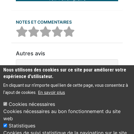
NOTES ET COMMENTAIRES
Autres avis
Aucun commentaire n'a été trouvé
Nous utilisons des cookies sur ce site pour améliorer votre
expérience d'utilisateur.
En cliquant sur n'importe quel lien de cette page, vous consentez à
En savoir plus
l'ajout de cookies.
Cookies nécessaires
Cookies nécessaires au bon fonctionnement du site
Bibliothèque
web
Accessibilité :
municipale de
04 75 49 83 44
Statistiques
partiellement
Viviers
conforme
Cookies de suivi statistique de la navigation sur le site