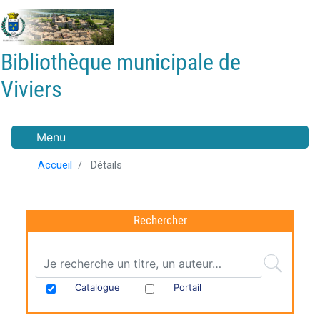
Aller
au
contenu
Bibliothèque municipale de
principal
Viviers
Menu
Accueil
Détails
Rechercher
Catalogue
Portail