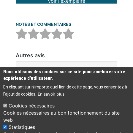
Voir l'exemplaire
NOTES ET COMMENTAIRES
Autres avis
Aucun commentaire n'a été trouvé
Nous utilisons des cookies sur ce site pour améliorer votre
expérience d'utilisateur.
En cliquant sur n'importe quel lien de cette page, vous consentez à
En savoir plus
l'ajout de cookies.
Cookies nécessaires
Cookies nécessaires au bon fonctionnement du site
Bibliothèque
web
Accessibilité :
municipale de
04 75 49 83 44
Statistiques
partiellement
Viviers
conforme