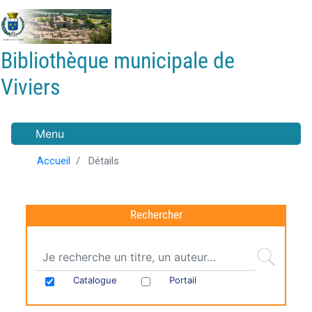
Aller
au
contenu
Bibliothèque municipale de
principal
Viviers
Menu
Accueil
Détails
Rechercher
Catalogue
Portail