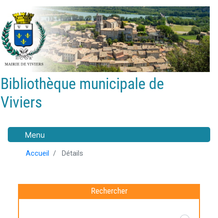
Aller
au
contenu
principal
Bibliothèque municipale de
Viviers
Menu
Accueil
Détails
Rechercher