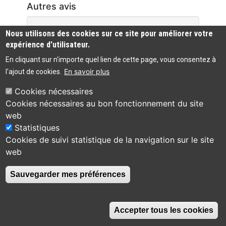
Autres avis
Aucun commentaire n'a été trouvé
Nous utilisons des cookies sur ce site pour améliorer votre
expérience d'utilisateur.
En cliquant sur n'importe quel lien de cette page, vous consentez à
En savoir plus
l'ajout de cookies.
Cookies nécessaires
Cookies nécessaires au bon fonctionnement du site
Bibliothèque
web
Accessibilité :
municipale de
04 75 49 83 44
Statistiques
partiellement
Viviers
conforme
Cookies de suivi statistique de la navigation sur le site
30 place de la
web
Roubine
Contact
07220 Viviers
Sauvegarder mes préférences
Accepter tous les cookies
Switch
Switch
Switch
Switch
A
A
A