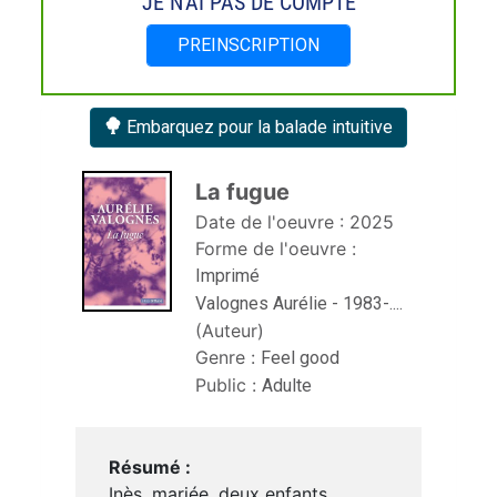
JE N'AI PAS DE COMPTE
PREINSCRIPTION
Embarquez pour la balade intuitive
La fugue 
Date de l'oeuvre :
2025
Forme de l'oeuvre :
Imprimé
Valognes Aurélie - 1983-....
(Auteur)
Genre :
Feel good
Public :
Adulte
Résumé :
Inès, mariée, deux enfants,