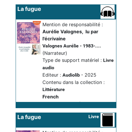
16
La fugue
Livre audio
Mention de responsabilité :
Aurélie Valognes
, 
lu par 
l'écrivaine
Valognes Aurélie - 1983-....
(Narrateur)
Type de support matériel :
Livre
audio
Editeur :
- 2025
Audiolib
Contenu dans la collection :
Littérature
French
Importance matérielle :
1 
disque compact audio (5 h 28)
La fugue
Livre
Note sur l'importance
maéterielle :
Format MP3