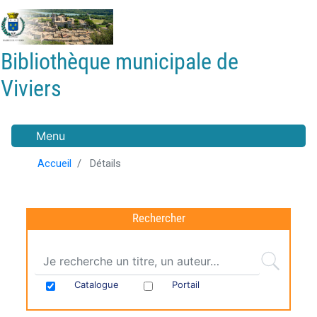
Aller
au
contenu
Bibliothèque municipale de
principal
Viviers
Menu
Accueil
Détails
Rechercher
Catalogue
Portail