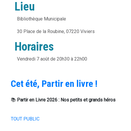
Lieu
Bibliothèque Municipale
30 Place de la Roubine, 07220 Viviers
Horaires
Vendredi 7 août de 20h30 à 22h00
Cet été, Partir en livre !
C
e
📚
Partir en Livre 2026 : Nos petits et grands héros
q
u
'
i
A
l
TOUT PUBLIC
r
f
t
a