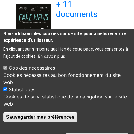
B
+ 11
.
i
o
q
r
.
o
t
u
o
documents
.
n
L
i
n
a
a
n
n
v
u
e
e
e
r
t
r
c
e
o
Nous utilisons des cookies sur ce site pour améliorer votre
G
l
n
u
é
expérience d'utilisateur.
a
t
r
r
b
-
n
a
En cliquant sur n'importe quel lien de cette page, vous consentez à
i
1
e
l
b
9
En savoir plus
p
l'ajout de cookies.
d
l
5
a
-
i
8
s
1
Cookies nécessaires
o
-
r
9
Cookies nécessaires au bon fonctionnement du site
t
.
o
6
h
.
n
9
web
è
.
d
-
Bibliothèque
Statistiques
q
.
,
Accessibilité :
.
municipale de Viviers
04 75 49 83 44
u
B
.
Cookies de suivi statistique de la navigation sur le site
partiellement
e
u
30 place de la
.
conforme
web
,
i
Roubine
.
B
D
07220 Viviers
Contact
a
o
Sauvegarder mes préférences
t
a
s
n
R
a